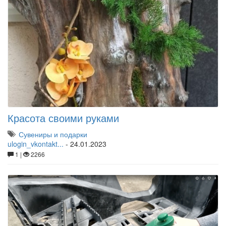
Красота своими руками
Сувениры и подарки
ulogin_vkontakt...
-
24.01.2023
1 |
2266