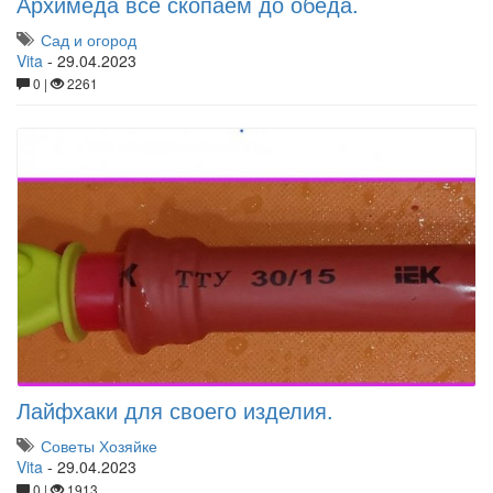
Архимеда все скопаем до обеда.
Сад и огород
Vita
-
29.04.2023
0 |
2261
Лайфхаки для своего изделия.
Советы Хозяйке
Vita
-
29.04.2023
0 |
1913