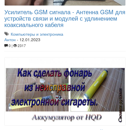
Усилитель GSM сигнала - Антенна GSM для
устройств связи и модулей с удлинением
коаксиального кабеля
Компьютеры и электроника
Антон
-
12.01.2023
0 |
2317