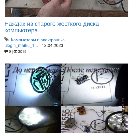
Наждак из старого жесткого диска
компьютера
Компьютеры и электроника
ulogin_mailru_1...
-
12.04.2023
0 |
3019