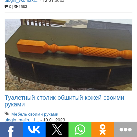
ulogin_vkontakt...
-
12.01.2023
0 |
1583
Туалетный столик обшитый кожей своими
руками
Мебель своими руками
ulogin_mailru_1...
-
10.01.2023
0 |
1355