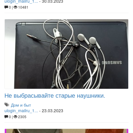
ulogin_mailru_1...
-
30.03.2023
0 |
10481
Не выбрасывайте старые наушники.
Дом и быт
ulogin_mailru_1...
-
23.03.2023
0 |
2305