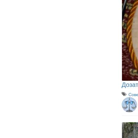
Дозат
Сове