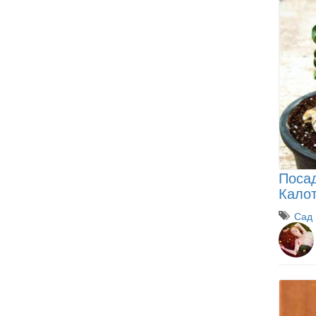
Посад
Калот
Сад 