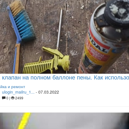
 клапан на полном баллоне пены. Как использо
йка и ремонт
ulogin_mailru_1...
-
07.03.2022
0 |
2499