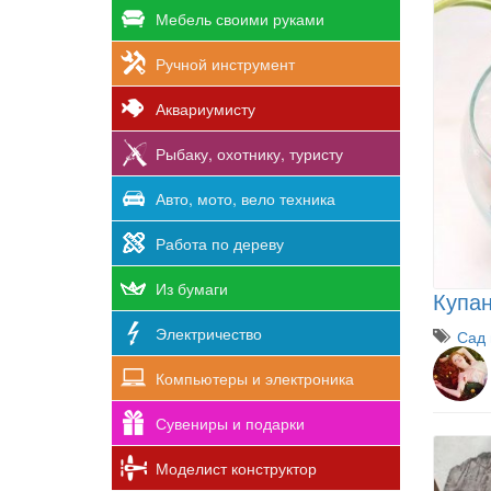
Мебель своими руками
Ручной инструмент
Аквариумисту
Рыбаку, охотнику, туристу
Авто, мото, вело техника
Работа по дереву
Из бумаги
Купа
Электричество
Сад 
Компьютеры и электроника
Сувениры и подарки
Моделист конструктор