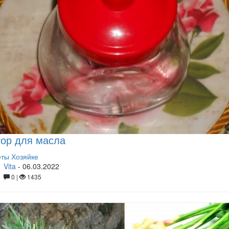
ор для масла
ты Хозяйке
Vita
-
06.03.2022
0 |
1435