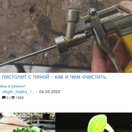
 пистолет с пеной - как и чем очистить.
йка и ремонт
ulogin_mailru_1...
-
04.03.2022
0 |
1565