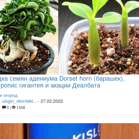
ка семян адениума Dorset horn (барашек),
ропис гигантея и акации Деалбата
и огород
ulogin_vkontakt...
-
27.02.2022
0 |
1358