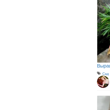
Выра
Сад 