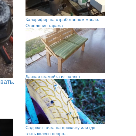
Калорифер на отработанном масле.
Отопление гаража
Дачная скамейка из паллет
вать.
Садовая тачка на прокачку или где
взять колесо непро...