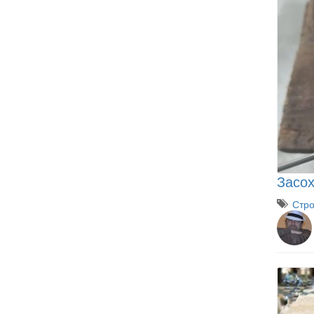
Засох
Стро