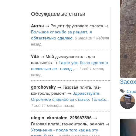
Обсуждаемые статьи
Антон
→
Рецепт фруктового салата
→
Большое спасибо за рецепт, я
обязательно сделаю.
3 месяца 1 неделя
назад
Vita
→
Мой дымоуловитель для
паяльника
→
Такое уже было сделано
несколько лет назад ,...
1 год 1 месяц
назад
Засох
gorohovsky
→
Газовая плита, газ-
Стро
контроль, ремонт
→
Здравствуйте.
Огромное спавибо за статью. Только...
1 год 11 месяцев
назад
ulogin_vkontakte_225987596
→
Газовая плита, газ-контроль, ремонт
→
Уточнение - после того как на эту
плиту была...
3 года 3 месяца
назад