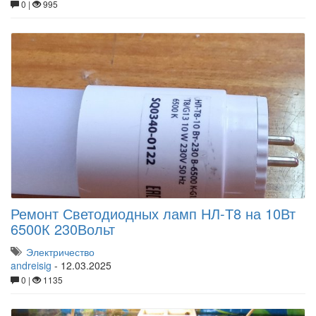
0 |
995
Ремонт Светодиодных ламп НЛ-Т8 на 10Вт
6500К 230Вольт
Электричество
andreisig
-
12.03.2025
0 |
1135