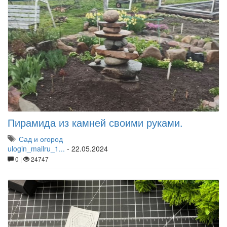
Пирамида из камней своими руками.
Сад и огород
ulogin_mailru_1...
-
22.05.2024
0 |
24747