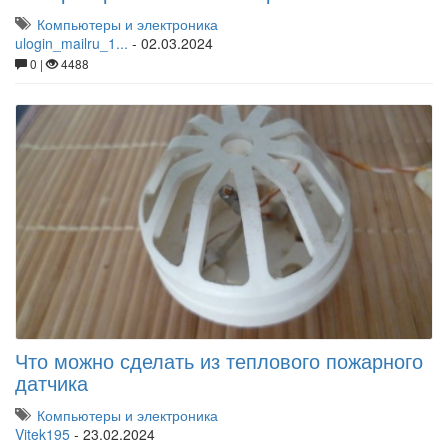
Компьютеры и электроника
ulogin_mailru_1...
-
02.03.2024
0 |
4488
Что можно сделать из теплового пожарного
датчика
Компьютеры и электроника
Vitek195
-
23.02.2024