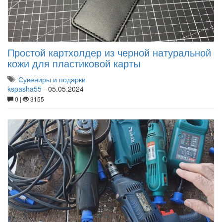
Простой картхолдер из черной натуральной
кожи для пластиковой карты
Сувениры и подарки
kspasha55
-
05.05.2024
0 |
3155