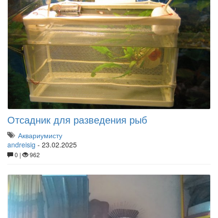
Отсадник для разведения рыб
Аквариумисту
andreisig
-
23.02.2025
0 |
962