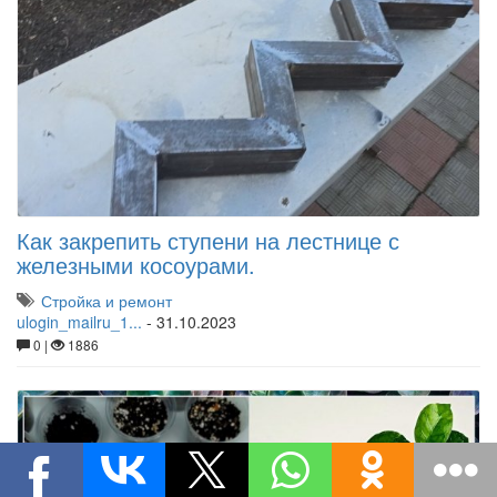
Как закрепить ступени на лестнице с
железными косоурами.
Стройка и ремонт
ulogin_mailru_1...
-
31.10.2023
0 |
1886