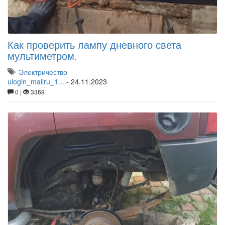
Как проверить лампу дневного света
мультиметром.
Электричество
ulogin_mailru_1...
-
24.11.2023
0 |
3369