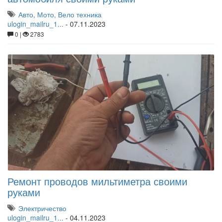
Авто, Мото, Вело техника
ulogin_mailru_1...
-
07.11.2023
0 |
2783
Ремонт проводов мильтиметра своими
руками
Электричество
ulogin_mailru_1...
-
04.11.2023