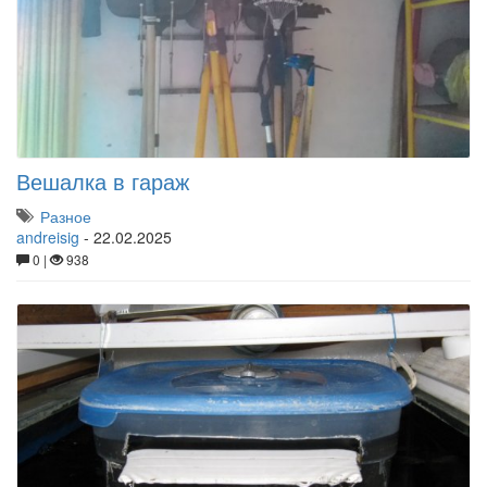
Вешалка в гараж
Разное
andreisig
-
22.02.2025
0 |
938