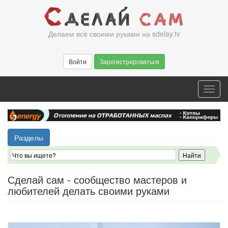
Перейти
к
основному
Делаем всё своими руками на sdelay.tv
содержанию
Войти
Зарегистрироваться
Toggl
navig
Разделы
Сделай сам - сообщество мастеров и
любителей делать своими руками