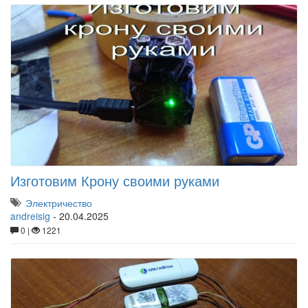
Изготовим Крону своими руками
Электричество
andreisig
-
20.04.2025
0 |
1221