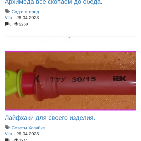
Архимеда все скопаем до обеда.
Сад и огород
Vita
-
29.04.2023
0 |
2260
Лайфхаки для своего изделия.
Советы Хозяйке
Vita
-
29.04.2023
0 |
1911