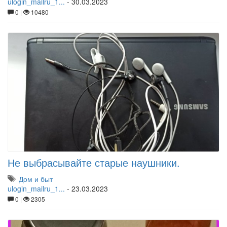
ulogin_mailru_1...
-
30.03.2023
0 |
10480
Не выбрасывайте старые наушники.
Дом и быт
ulogin_mailru_1...
-
23.03.2023
0 |
2305