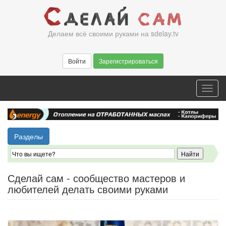
Перейти
к
основному
Делаем всё своими руками на sdelay.tv
содержанию
Войти
Зарегистрироваться
Toggl
navig
Разделы
Сделай сам - сообщество мастеров и
любителей делать своими руками