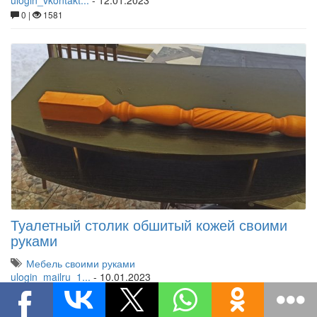
ulogin_vkontakt...
-
12.01.2023
0 |
1581
Туалетный столик обшитый кожей своими
руками
Мебель своими руками
ulogin_mailru_1...
-
10.01.2023
0 |
1353