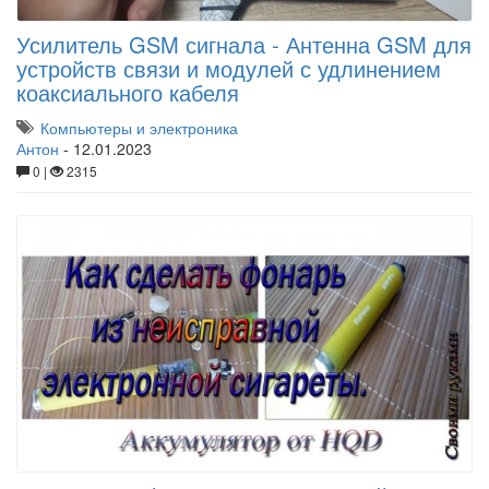
Усилитель GSM сигнала - Антенна GSM для
устройств связи и модулей с удлинением
коаксиального кабеля
Компьютеры и электроника
Антон
-
12.01.2023
0 |
2315