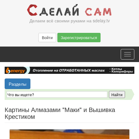
Перейти
к
основному
Делаем всё своими руками на sdelay.tv
содержанию
Войти
Зарегистрироваться
Toggl
navig
Разделы
Картины Алмазами "Маки" и Вышивка
Крестиком