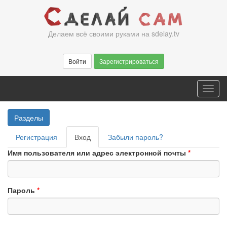
Перейти
к
основному
Делаем всё своими руками на sdelay.tv
содержанию
Войти
Зарегистрироваться
Toggl
navig
Разделы
Главные
Регистрация
Вход
(активная
Забыли пароль?
вкладки
вкладка)
Имя пользователя или адрес электронной почты
*
Пароль
*