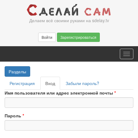
Перейти
к
основному
Делаем всё своими руками на sdelay.tv
содержанию
Войти
Зарегистрироваться
Toggl
navig
Разделы
Главные
Регистрация
Вход
(активная
Забыли пароль?
вкладки
вкладка)
Имя пользователя или адрес электронной почты
*
Пароль
*