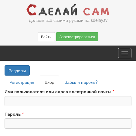
Перейти
к
основному
Делаем всё своими руками на sdelay.tv
содержанию
Войти
Зарегистрироваться
Toggl
navig
Разделы
Главные
Регистрация
Вход
(активная
Забыли пароль?
вкладки
вкладка)
Имя пользователя или адрес электронной почты
*
Пароль
*