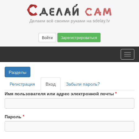
Перейти
к
основному
Делаем всё своими руками на sdelay.tv
содержанию
Войти
Зарегистрироваться
Toggl
navig
Разделы
Главные
Регистрация
Вход
(активная
Забыли пароль?
вкладки
вкладка)
Имя пользователя или адрес электронной почты
*
Пароль
*