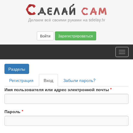
Перейти
к
основному
Делаем всё своими руками на sdelay.tv
содержанию
Войти
Зарегистрироваться
Toggl
navig
Разделы
Главные
Регистрация
Вход
(активная
Забыли пароль?
вкладки
вкладка)
Имя пользователя или адрес электронной почты
*
Пароль
*