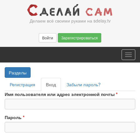
Перейти
к
основному
Делаем всё своими руками на sdelay.tv
содержанию
Войти
Зарегистрироваться
Toggl
navig
Разделы
Главные
Регистрация
Вход
(активная
Забыли пароль?
вкладки
вкладка)
Имя пользователя или адрес электронной почты
*
Пароль
*