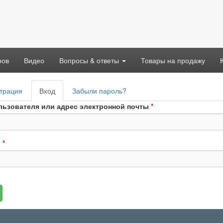
ров
Видео
Вопросы & ответы
Товары на продажу
вные
трация
Вход
(активная
Забыли пароль?
адки
вкладка)
льзователя или адрес электронной почты
*
ь
*