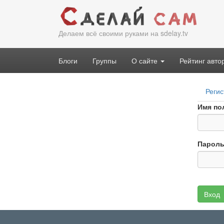
Перейти
к
основному
Делаем всё своими руками на sdelay.tv
содержанию
Блоги
Группы
О сайте
Рейтинг авто
Гла
Регис
вкл
Имя по
Парол
Вход