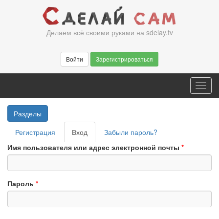
Перейти
к
основному
Делаем всё своими руками на sdelay.tv
содержанию
Войти
Зарегистрироваться
Toggl
navig
Разделы
Главные
Регистрация
Вход
(активная
Забыли пароль?
вкладки
вкладка)
Имя пользователя или адрес электронной почты
*
Пароль
*