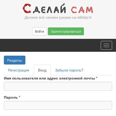
Перейти
к
основному
Делаем всё своими руками на sdelay.tv
содержанию
Войти
Зарегистрироваться
Toggl
navig
Разделы
Главные
Регистрация
Вход
(активная
Забыли пароль?
вкладки
вкладка)
Имя пользователя или адрес электронной почты
*
Пароль
*