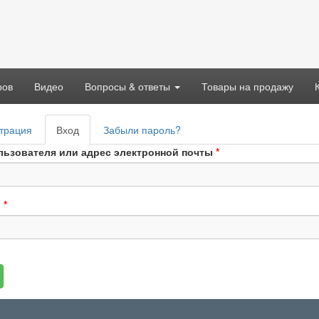
ров
Видео
Вопросы & ответы
Товары на продажу
вные
трация
Вход
(активная
Забыли пароль?
адки
вкладка)
льзователя или адрес электронной почты
*
ь
*