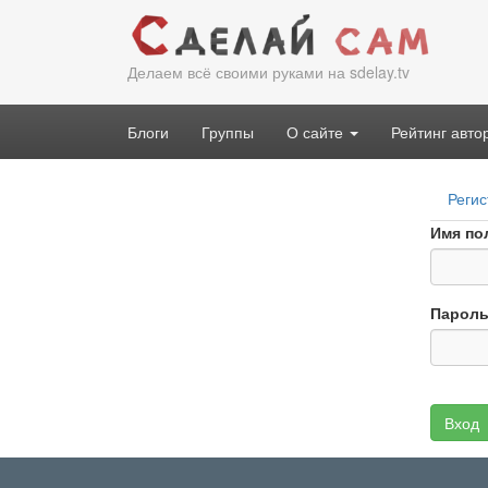
Перейти
к
основному
Делаем всё своими руками на sdelay.tv
содержанию
Блоги
Группы
О сайте
Рейтинг авто
Гла
Регис
вкл
Имя по
Парол
Вход