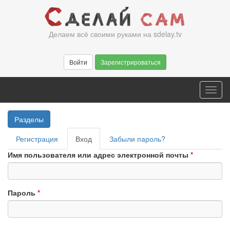
Перейти
к
основному
Делаем всё своими руками на sdelay.tv
содержанию
Войти
Зарегистрироваться
Toggl
navig
Разделы
Главные
Регистрация
Вход
(активная
Забыли пароль?
вкладки
вкладка)
Имя пользователя или адрес электронной почты
*
Пароль
*