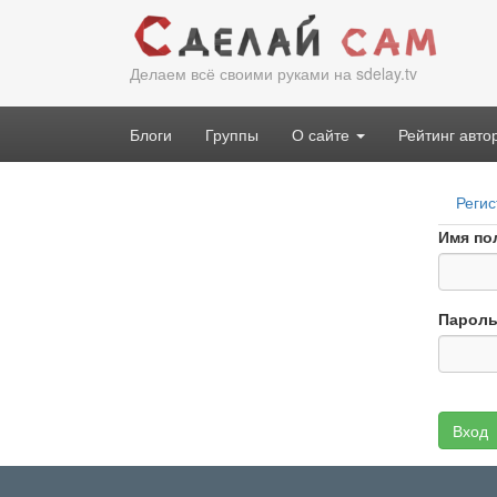
Перейти
к
основному
Делаем всё своими руками на sdelay.tv
содержанию
Блоги
Группы
О сайте
Рейтинг авто
Гла
Регис
вкл
Имя по
Парол
Вход