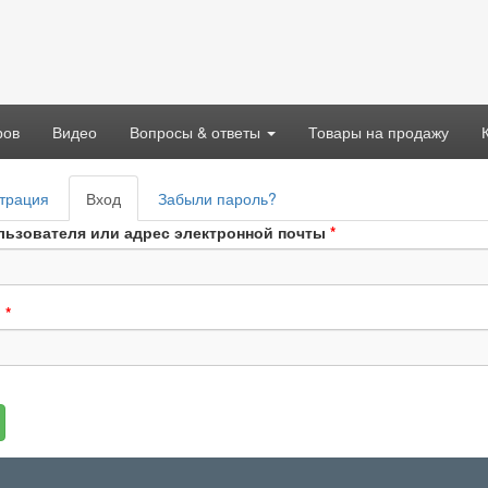
ров
Видео
Вопросы & ответы
Товары на продажу
вные
трация
Вход
(активная
Забыли пароль?
адки
вкладка)
льзователя или адрес электронной почты
*
ь
*