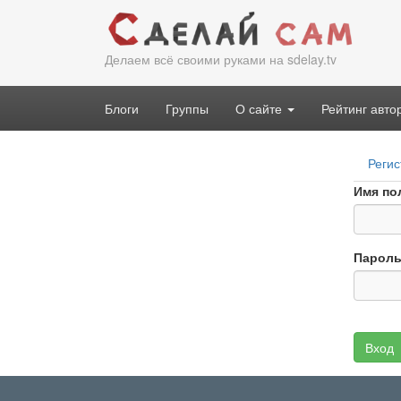
Перейти
к
основному
Делаем всё своими руками на sdelay.tv
содержанию
Блоги
Группы
О сайте
Рейтинг авто
Гла
Регис
вкл
Имя по
Парол
Вход