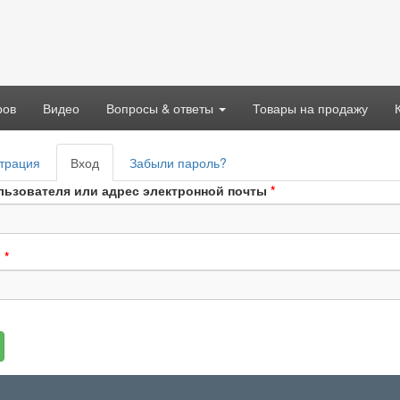
ров
Видео
Вопросы & ответы
Товары на продажу
вные
трация
Вход
(активная
Забыли пароль?
адки
вкладка)
льзователя или адрес электронной почты
*
ь
*