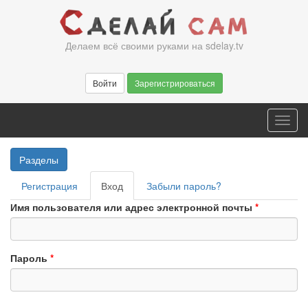
Перейти
к
основному
Делаем всё своими руками на sdelay.tv
содержанию
Войти
Зарегистрироваться
Toggl
navig
Разделы
Главные
Регистрация
Вход
(активная
Забыли пароль?
вкладки
вкладка)
Имя пользователя или адрес электронной почты
*
Пароль
*