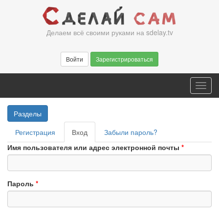
Перейти
к
основному
Делаем всё своими руками на sdelay.tv
содержанию
Войти
Зарегистрироваться
Toggl
navig
Разделы
Главные
Регистрация
Вход
(активная
Забыли пароль?
вкладки
вкладка)
Имя пользователя или адрес электронной почты
*
Пароль
*