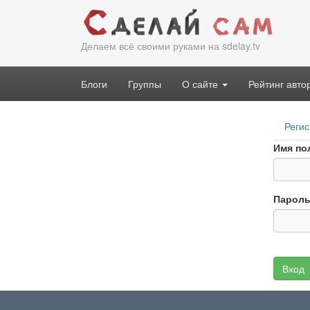
Перейти
к
основному
Делаем всё своими руками на sdelay.tv
содержанию
Блоги
Группы
О сайте
Рейтинг авто
Гла
Регис
вкл
Имя по
Парол
Вход