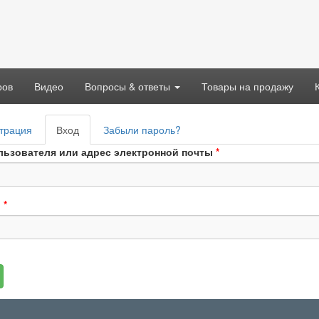
ров
Видео
Вопросы & ответы
Товары на продажу
вные
трация
Вход
(активная
Забыли пароль?
адки
вкладка)
льзователя или адрес электронной почты
*
ь
*