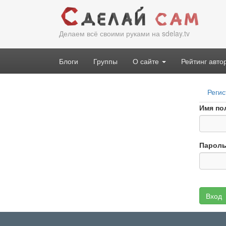
Перейти
к
основному
Делаем всё своими руками на sdelay.tv
содержанию
Блоги
Группы
О сайте
Рейтинг авто
Гла
Регис
вкл
Имя по
Парол
Вход