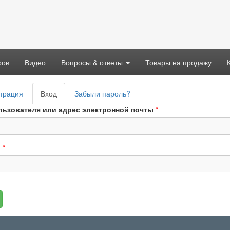
ров
Видео
Вопросы & ответы
Товары на продажу
вные
трация
Вход
(активная
Забыли пароль?
адки
вкладка)
льзователя или адрес электронной почты
*
ь
*