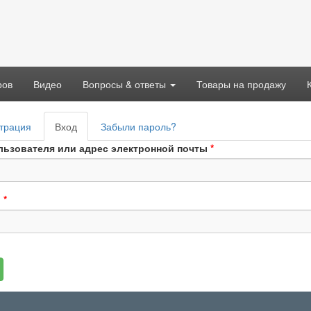
ров
Видео
Вопросы & ответы
Товары на продажу
вные
трация
Вход
(активная
Забыли пароль?
адки
вкладка)
льзователя или адрес электронной почты
*
ь
*