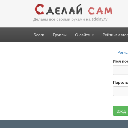
Перейти
к
основному
Делаем всё своими руками на sdelay.tv
содержанию
Блоги
Группы
О сайте
Рейтинг авто
Гла
Регис
вкл
Имя по
Парол
Вход