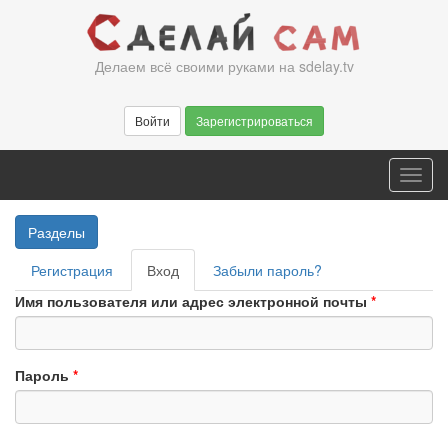
Перейти
к
основному
Делаем всё своими руками на sdelay.tv
содержанию
Войти
Зарегистрироваться
Toggl
navig
Разделы
Главные
Регистрация
Вход
(активная
Забыли пароль?
вкладки
вкладка)
Имя пользователя или адрес электронной почты
*
Пароль
*