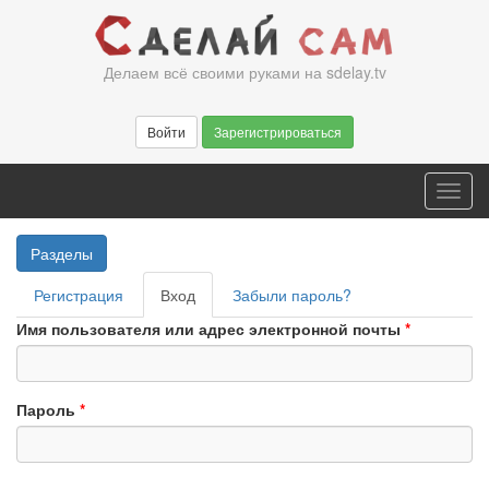
Перейти
к
основному
Делаем всё своими руками на sdelay.tv
содержанию
Войти
Зарегистрироваться
Toggl
navig
Разделы
Главные
Регистрация
Вход
(активная
Забыли пароль?
вкладки
вкладка)
Имя пользователя или адрес электронной почты
*
Пароль
*