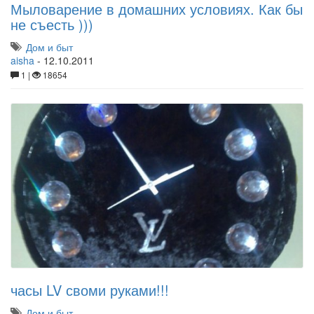
Мыловарение в домашних условиях. Как бы
не съесть )))
Дом и быт
aisha
-
12.10.2011
1 |
18654
часы LV своми руками!!!
Дом и быт