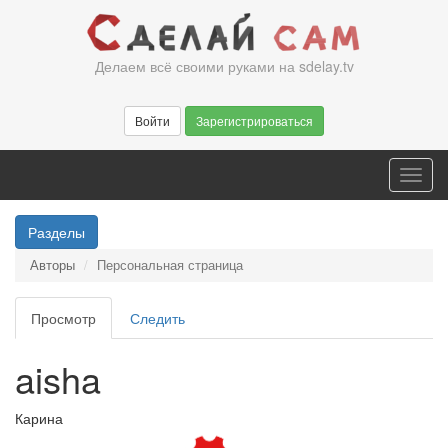
Перейти
к
основному
Делаем всё своими руками на sdelay.tv
содержанию
Войти
Зарегистрироваться
Toggl
navig
Разделы
Авторы
Персональная страница
Главные
Просмотр
(активная
Следить
вкладки
вкладка)
aisha
Карина