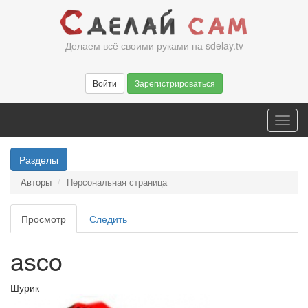
Перейти
к
основному
Делаем всё своими руками на sdelay.tv
содержанию
Войти
Зарегистрироваться
Toggl
navig
Разделы
Авторы
Персональная страница
Главные
Просмотр
(активная
Следить
вкладки
вкладка)
asco
Шурик