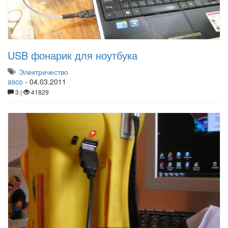
USB фонарик для ноутбука
Электричество
asco
-
04.03.2011
3 |
41829