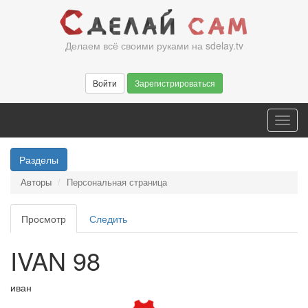
Перейти
к
основному
Делаем всё своими руками на sdelay.tv
содержанию
Войти
Зарегистрироваться
Toggl
navig
Разделы
Авторы
Персональная страница
Главные
Просмотр
(активная
Следить
вкладки
вкладка)
IVAN 98
иван