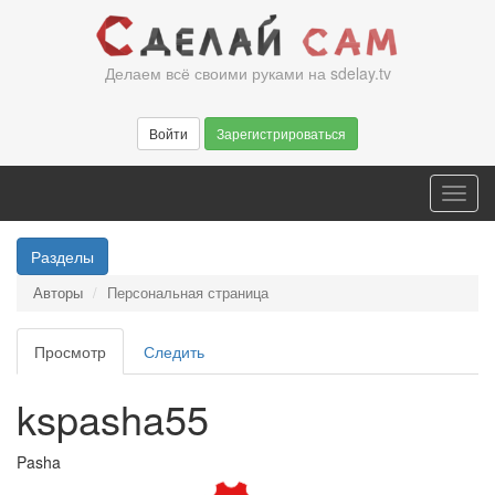
Перейти
к
основному
Делаем всё своими руками на sdelay.tv
содержанию
Войти
Зарегистрироваться
Toggl
navig
Разделы
Авторы
Персональная страница
Главные
Просмотр
(активная
Следить
вкладки
вкладка)
kspasha55
Pasha