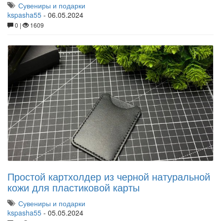
Сувениры и подарки
kspasha55
-
06.05.2024
0 |
1609
Простой картхолдер из черной натуральной
кожи для пластиковой карты
Сувениры и подарки
kspasha55
-
05.05.2024