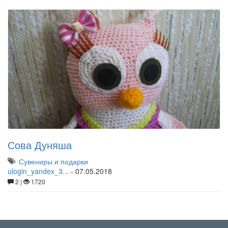
Сова Дуняша
Сувениры и подарки
ulogin_yandex_3...
-
07.05.2018
2 |
1720