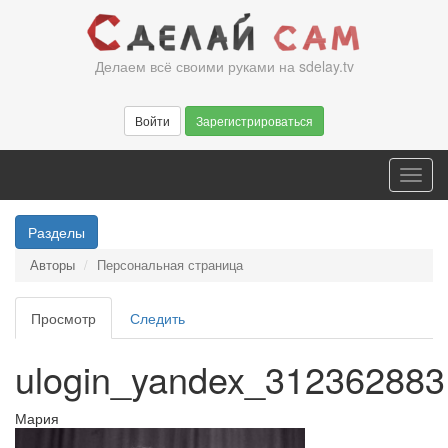
Перейти
к
основному
Делаем всё своими руками на sdelay.tv
содержанию
Войти
Зарегистрироваться
Toggl
navig
Разделы
Авторы
Персональная страница
Главные
Просмотр
(активная
Следить
вкладки
вкладка)
ulogin_yandex_312362883
Мария