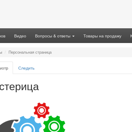
ров
Видео
Вопросы & ответы
Товары на продажу
ы
Персональная страница
вные
мотр
(активная
Следить
адки
вкладка)
стерица