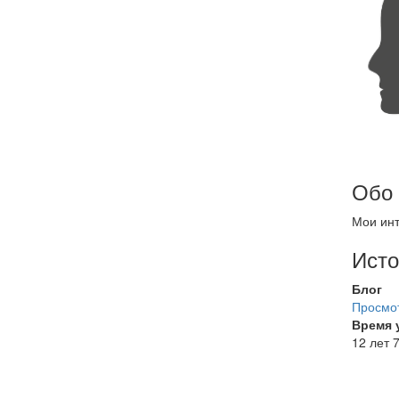
Обо
Мои инт
Исто
Блог
Просмот
Время 
12 лет 