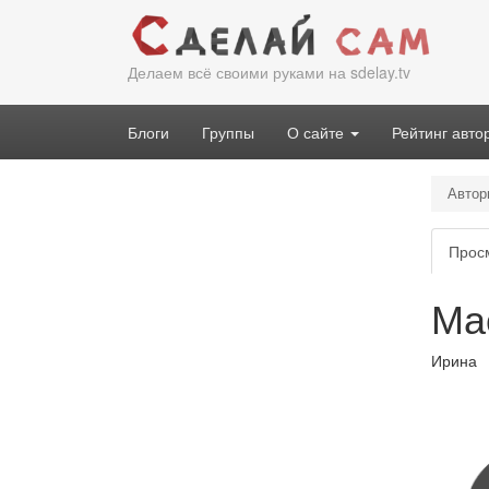
Перейти
к
основному
Делаем всё своими руками на sdelay.tv
содержанию
Блоги
Группы
О сайте
Рейтинг авто
Автор
Гла
Прос
вкл
Ма
Ирина