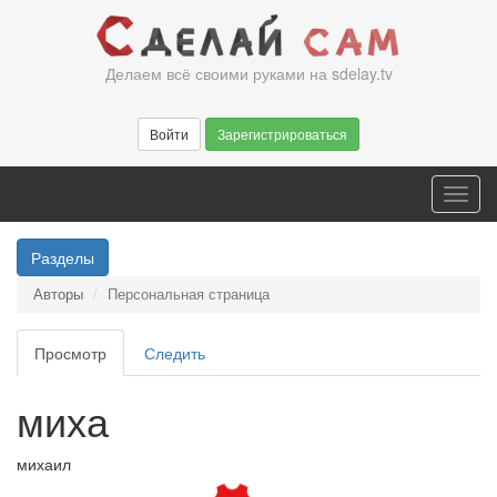
Перейти
к
основному
Делаем всё своими руками на sdelay.tv
содержанию
Войти
Зарегистрироваться
Toggl
navig
Разделы
Авторы
Персональная страница
Главные
Просмотр
(активная
Следить
вкладки
вкладка)
миха
михаил