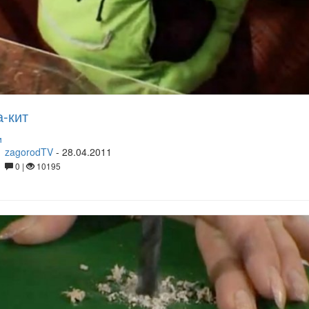
-кит
и
zagorodTV
-
28.04.2011
0 |
10195