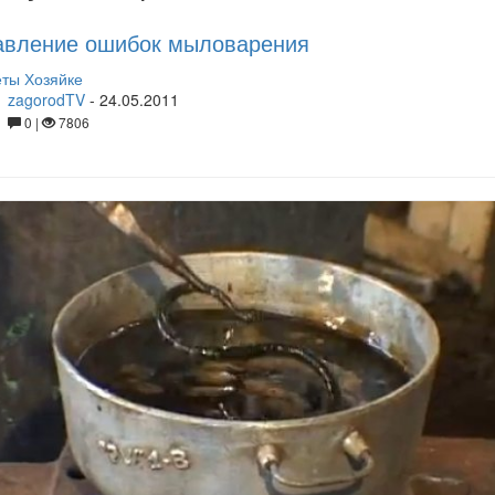
авление ошибок мыловарения
ты Хозяйке
zagorodTV
-
24.05.2011
0 |
7806