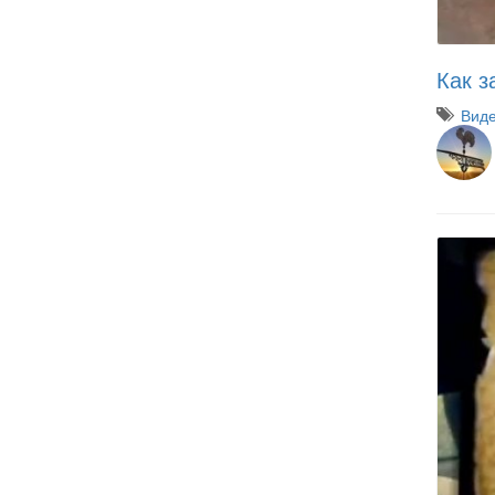
Как з
Вид