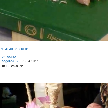
льник из книг
тричество
zagorodTV
-
26.04.2011
15 |
58672