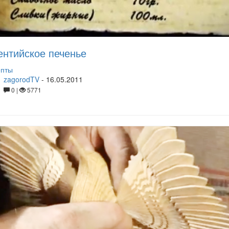
нтийское печенье
епты
zagorodTV
-
16.05.2011
0 |
5771