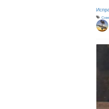
Испр
Сове