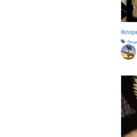
Флоре
Рец