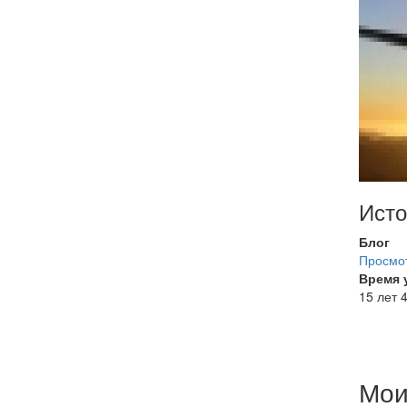
Исто
Блог
Просмот
Время 
15 лет 
Мои