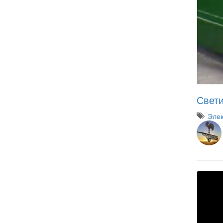
Свети
Элек