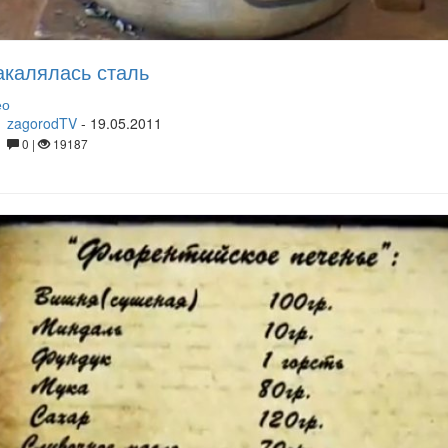
акалялась сталь
ео
zagorodTV
-
19.05.2011
0 |
19187