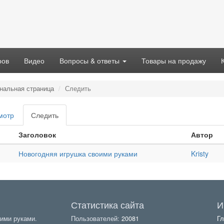
ров
Видео
Вопросы & ответы
Товары на продажу
нальная страница
Следить
вные
мотр
Следить
(активная
адки
вкладка)
Заголовок
Автор
Новогодняя игрушка своими руками
Kristy
Статистика сайта
И
ими руками.
Пользователей:
20081
Гл