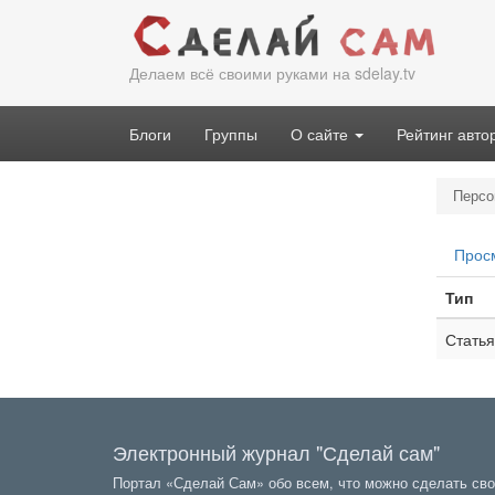
Перейти
к
основному
Делаем всё своими руками на sdelay.tv
содержанию
Блоги
Группы
О сайте
Рейтинг авто
Персо
Гла
Прос
вкл
Тип
Статья
Электронный журнал "Сделай сам"
Портал «Сделай Сам» обо всем, что можно сделать сво