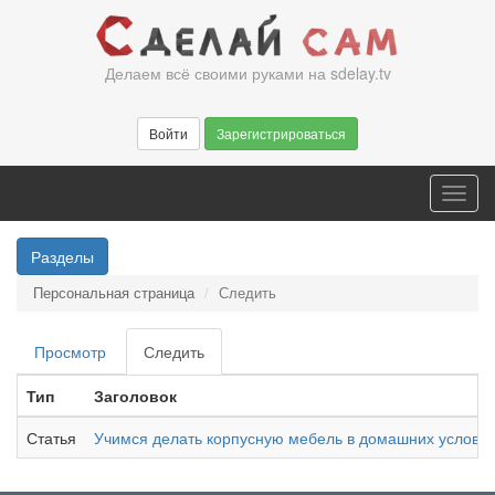
Перейти
к
основному
Делаем всё своими руками на sdelay.tv
содержанию
Войти
Зарегистрироваться
Toggl
navig
Разделы
Персональная страница
Следить
Главные
Просмотр
Следить
(активная
вкладки
вкладка)
Тип
Заголовок
Статья
Учимся делать корпусную мебель в домашних условия