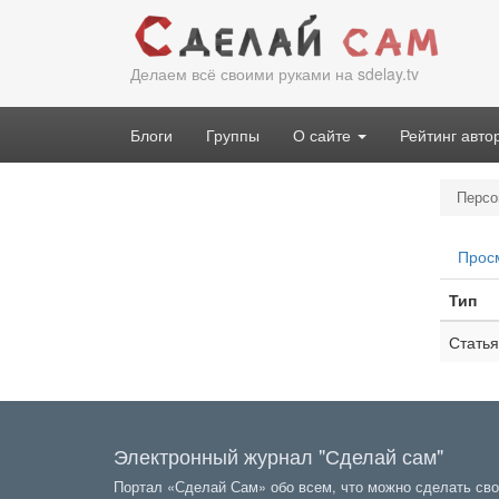
Перейти
к
основному
Делаем всё своими руками на sdelay.tv
содержанию
Блоги
Группы
О сайте
Рейтинг авто
Персо
Гла
Прос
вкл
Тип
Статья
Электронный журнал "Сделай сам"
Портал «Сделай Сам» обо всем, что можно сделать сво