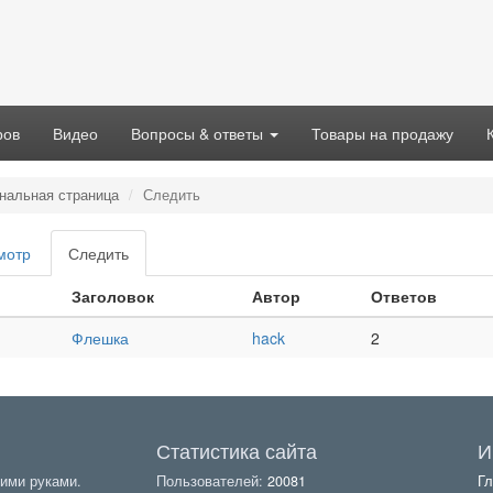
ров
Видео
Вопросы & ответы
Товары на продажу
нальная страница
Следить
вные
мотр
Следить
(активная
адки
вкладка)
Заголовок
Автор
Ответов
Флешка
hack
2
Статистика сайта
И
ими руками.
Пользователей:
20081
Гл