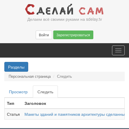
Перейти
к
основному
Делаем всё своими руками на sdelay.tv
содержанию
Войти
Зарегистрироваться
Toggl
navig
Разделы
Персональная страница
Следить
Главные
Просмотр
Следить
(активная
вкладки
вкладка)
Тип
Заголовок
Статья
Макеты зданий и памятников архитектуры сделанные 