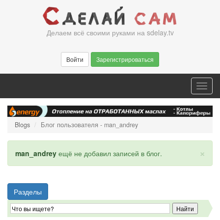
Перейти
к
основному
Делаем всё своими руками на sdelay.tv
содержанию
Войти
Зарегистрироваться
Toggl
navig
Blogs
Блог пользователя - man_andrey
×
Статусное
man_andrey
ещё не добавил записей в блог.
сообщение
Разделы