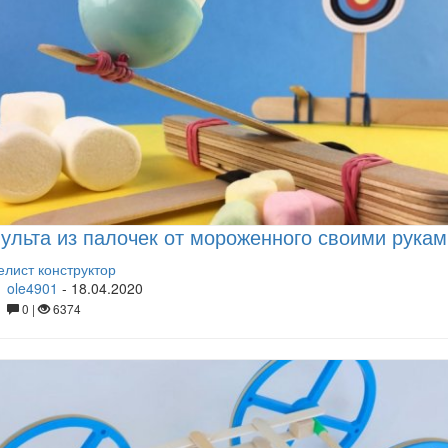
ульта из палочек от мороженного своими рукам
лист конструктор
ole4901
-
18.04.2020
0 |
6374