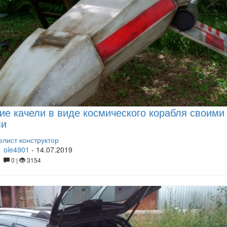
ие качели в виде космического корабля своими
ми
лист конструктор
ole4901
-
14.07.2019
0 |
3154