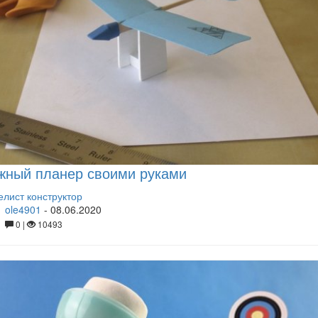
жный планер своими руками
лист конструктор
ole4901
-
08.06.2020
0 |
10493