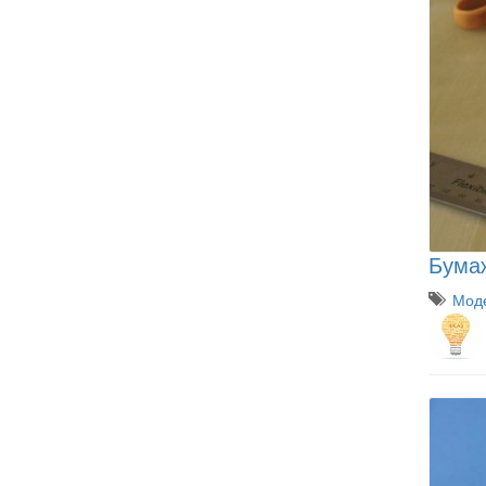
Бума
Моде