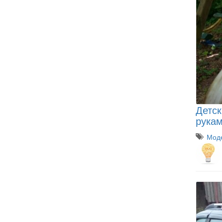
Детск
рука
Моде