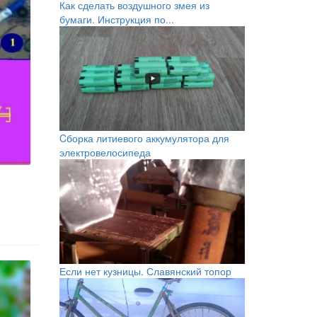
Как сделать воздушного змея из
бумаги. Инструкция по...
Cборка литиевого аккумулятора для
электровелосипеда
Если нет кузницы. Славянский топор