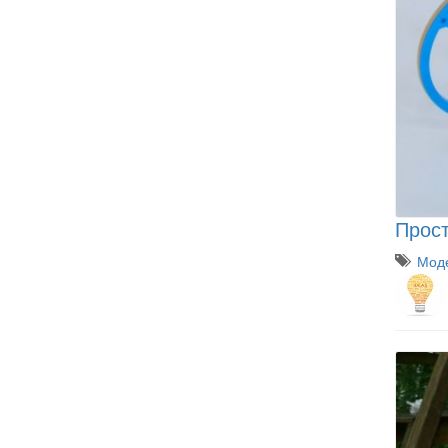
Прост
Моде