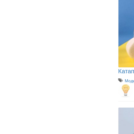
Катап
Моде