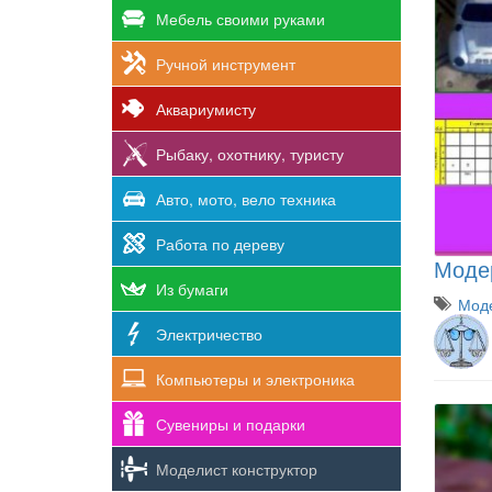
Мебель своими руками
Ручной инструмент
Аквариумисту
Рыбаку, охотнику, туристу
Авто, мото, вело техника
Работа по дереву
Модер
Из бумаги
Моде
Электричество
Компьютеры и электроника
Сувениры и подарки
Моделист конструктор