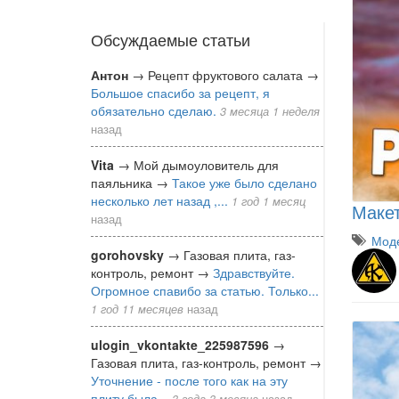
Обсуждаемые статьи
Антон
→
Рецепт фруктового салата
→
Большое спасибо за рецепт, я
обязательно сделаю.
3 месяца 1 неделя
назад
Vita
→
Мой дымоуловитель для
паяльника
→
Такое уже было сделано
несколько лет назад ,...
1 год 1 месяц
Макет
назад
Моде
gorohovsky
→
Газовая плита, газ-
контроль, ремонт
→
Здравствуйте.
Огромное спавибо за статью. Только...
1 год 11 месяцев
назад
ulogin_vkontakte_225987596
→
Газовая плита, газ-контроль, ремонт
→
Уточнение - после того как на эту
плиту была...
3 года 3 месяца
назад