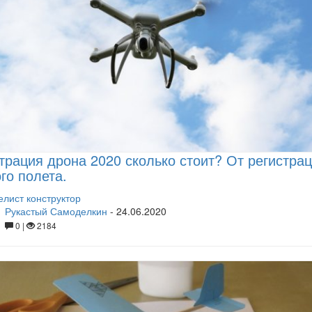
трация дрона 2020 сколько стоит? От регистра
го полета.
лист конструктор
Рукастый Самоделкин
-
24.06.2020
0 |
2184