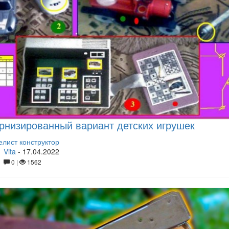
низированный вариант детских игрушек
лист конструктор
Vita
-
17.04.2022
0 |
1562