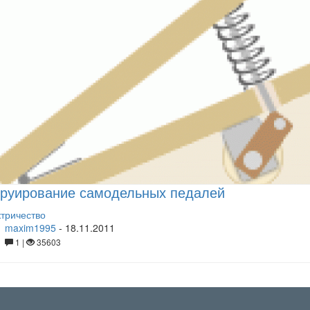
труирование самодельных педалей
тричество
maxim1995
-
18.11.2011
1 |
35603