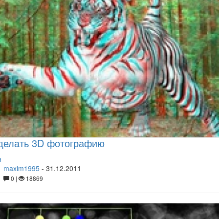
делать 3D фотографию
и
maxim1995
-
31.12.2011
0 |
18869