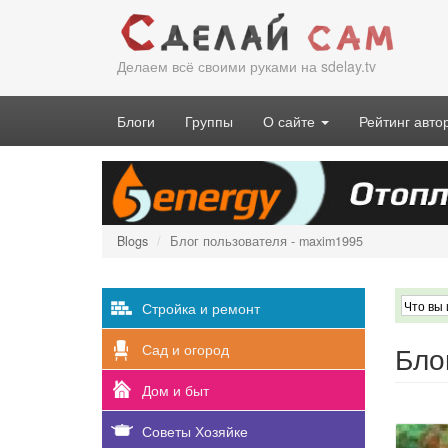
Перейти
к
основному
Делаем всё своими руками на sdelay.tv
содержанию
Блоги
Группы
О сайте
Рейтинг авто
Blogs
Блог пользователя - maxim1995
Стройка и ремонт
Бло
Сад и огород
Дом и быт
Советы Хозяйке