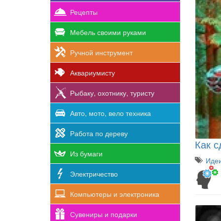
Рецепты
Мебель своими руками
Ручной инструмент
Аквариумисту
Рыбаку, охотнику, туристу
Авто, мото, вело техника
Работа по дереву
Как с
Из бумаги
Иде
Электричество
Компьютеры и электроника
Сувениры и подарки