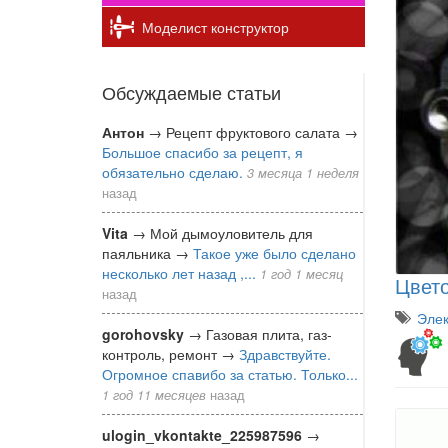
Моделист конструктор
Обсуждаемые статьи
Антон
→
Рецепт фруктового салата
→
Большое спасибо за рецепт, я
обязательно сделаю.
3 месяца 1 неделя
назад
Vita
→
Мой дымоуловитель для
паяльника
→
Такое уже было сделано
несколько лет назад ,...
1 год 1 месяц
Цвето
назад
Элек
gorohovsky
→
Газовая плита, газ-
контроль, ремонт
→
Здравствуйте.
Огромное спавибо за статью. Только...
1 год 11 месяцев
назад
ulogin_vkontakte_225987596
→