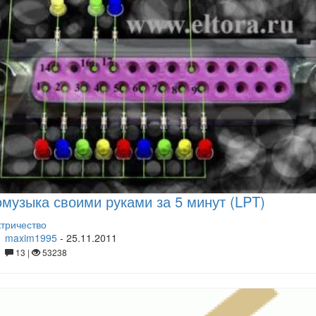
музыка своими руками за 5 минут (LPT)
тричество
maxim1995
-
25.11.2011
13 |
53238