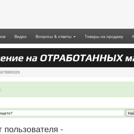
ров
Видео
Вопросы & ответы
Товары на продажу
96678865029
.
г пользователя -