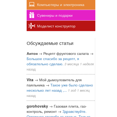
Компьютеры и электроника
Сувениры и подарки
Моделист конструктор
Обсуждаемые статьи
Антон
→
Рецепт фруктового салата
→
Большое спасибо за рецепт, я
обязательно сделаю.
3 месяца 1 неделя
назад
Vita
→
Мой дымоуловитель для
паяльника
→
Такое уже было сделано
несколько лет назад ,...
1 год 1 месяц
назад
gorohovsky
→
Газовая плита, газ-
контроль, ремонт
→
Здравствуйте.
Огромное спавибо за статью. Только...