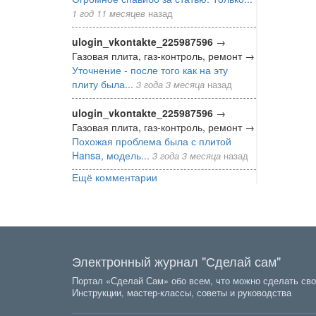
1 год 11 месяцев
назад
ulogin_vkontakte_225987596
→
Газовая плита, газ-контроль, ремонт
→
Уточнение - после того как на эту
плиту была...
3 года 3 месяца
назад
ulogin_vkontakte_225987596
→
Газовая плита, газ-контроль, ремонт
→
Похожая проблема была с плитой
Hansa, модель...
3 года 3 месяца
назад
Ещё комментарии
Электронный журнал "Сделай сам"
Портал «Сделай Сам» обо всем, что можно сделать сво
Инструкции, мастер-классы, советы и руководства