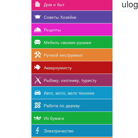
ulo
Дом и быт
Советы Хозяйке
Рецепты
Мебель своими руками
Ручной инструмент
Аквариумисту
Рыбаку, охотнику, туристу
Авто, мото, вело техника
Работа по дереву
Из бумаги
Электричество