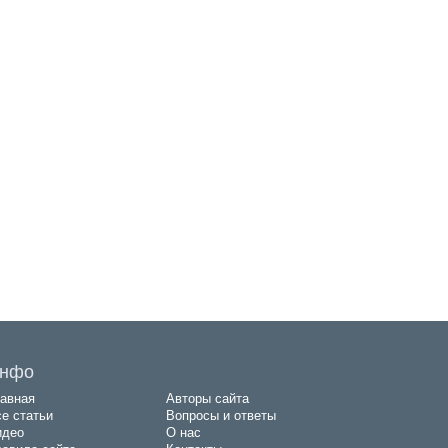
нфо
авная
Авторы сайта
е статьи
Вопросы и ответы
идео
О нас