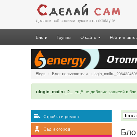
Перейти
к
основному
Делаем всё своими руками на sdelay.tv
содержанию
Блоги
Группы
О сайте
Рейтинг авто
Blogs
Блог пользователя - ulogin_mailru_29643246
Статусное
ulogin_mailru_2...
ещё не добавил записей в блог
сообщение
Стройка и ремонт
Бло
Сад и огород