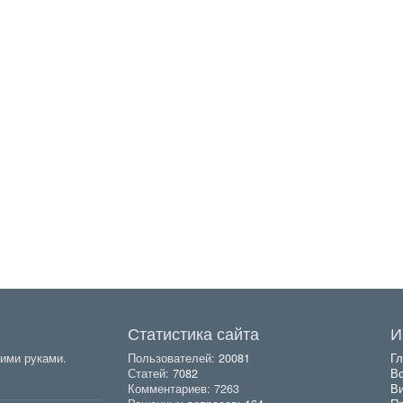
Статистика сайта
И
ими руками.
Пользователей:
20081
Гл
Статей:
7082
Вс
Комментариев: 7263
В