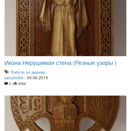
Икона Нерушимая стена (Резные узоры )
Работа по дереву
saruzor64
-
05.06.2015
0 |
3556