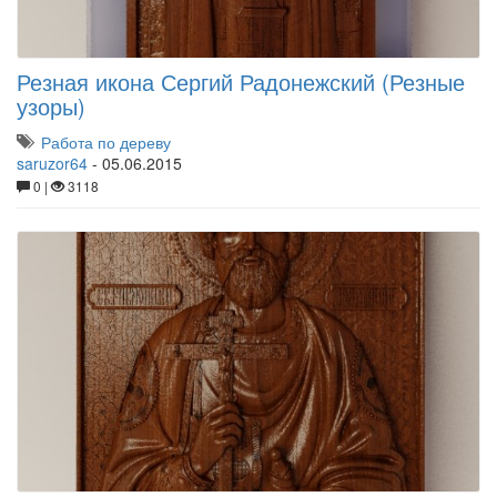
Резная икона Сергий Радонежский (Резные
узоры)
Работа по дереву
saruzor64
-
05.06.2015
0 |
3118