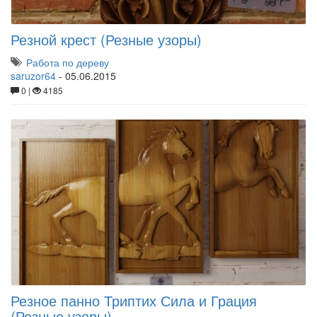
Резной крест (Резные узоры)
Работа по дереву
saruzor64
-
05.06.2015
0 |
4185
Резное панно Триптих Сила и Грация
(Резные узоры)