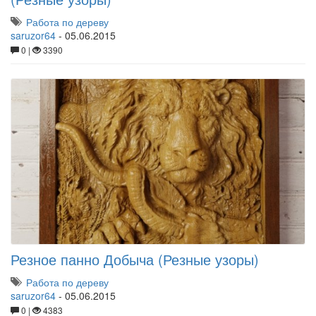
Работа по дереву
saruzor64
-
05.06.2015
0 |
3390
Резное панно Добыча (Резные узоры)
Работа по дереву
saruzor64
-
05.06.2015
0 |
4383