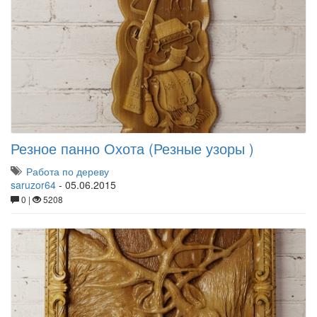
Резное панно Охота (Резные узоры )
Работа по дереву
saruzor64
-
05.06.2015
0 |
5208