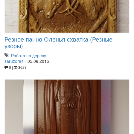
Резное панно Оленья схватка (Резные
узоры)
Работа по дереву
saruzor64
-
05.06.2015
0 |
3623