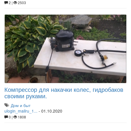
2 |
2503
Компрессор для накачки колес, гидробаков
своими руками.
Дом и быт
ulogin_mailru_1...
-
01.10.2020
0 |
1808