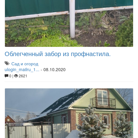
Облегченный забор из профнастила.
Сад и огород
ulogin_mailru_1...
-
08.10.2020
0 |
2621