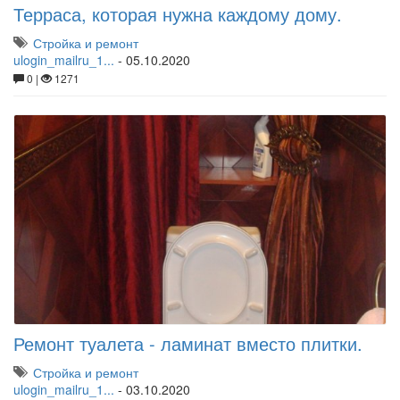
Терраса, которая нужна каждому дому.
Стройка и ремонт
ulogin_mailru_1...
-
05.10.2020
0 |
1271
Ремонт туалета - ламинат вместо плитки.
Стройка и ремонт
ulogin_mailru_1...
-
03.10.2020