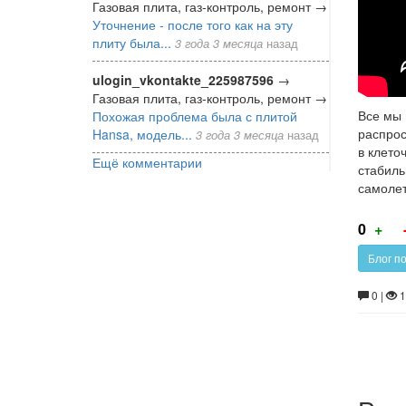
Газовая плита, газ-контроль, ремонт
→
Уточнение - после того как на эту
плиту была...
3 года 3 месяца
назад
ulogin_vkontakte_225987596
→
Газовая плита, газ-контроль, ремонт
→
Все мы 
Похожая проблема была с плитой
распрос
Hansa, модель...
3 года 3 месяца
назад
в клето
Ещё комментарии
стабиль
самолет
Г
0
+
за
Блог п
0 |
1