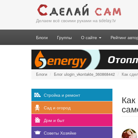
Перейти
к
основному
Делаем всё своими руками на sdelay.tv
содержанию
Блоги
Группы
О сайте
Рейтинг авто
Блоги
Блог ulogin_vkontakte_360868442
Как сдел
Стройка и ремонт
Как
сам
Сад и огород
Дом и быт
Советы Хозяйке