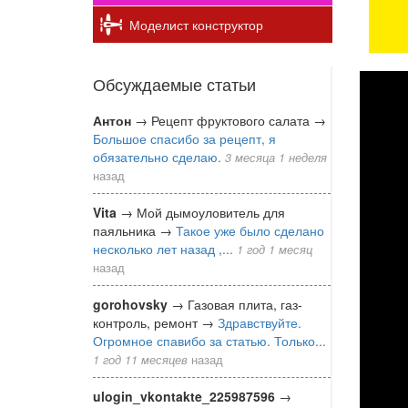
Моделист конструктор
Обсуждаемые статьи
Антон
→
Рецепт фруктового салата
→
Большое спасибо за рецепт, я
обязательно сделаю.
3 месяца 1 неделя
назад
Vita
→
Мой дымоуловитель для
паяльника
→
Такое уже было сделано
несколько лет назад ,...
1 год 1 месяц
назад
gorohovsky
→
Газовая плита, газ-
контроль, ремонт
→
Здравствуйте.
Огромное спавибо за статью. Только...
1 год 11 месяцев
назад
ulogin_vkontakte_225987596
→