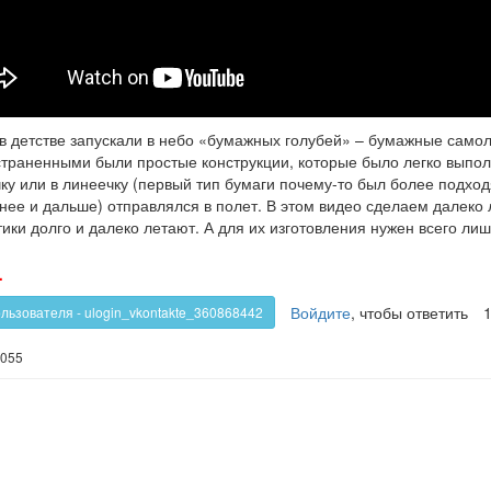
в детстве запускали в небо «бумажных голубей» – бумажные само
траненными были простые конструкции, которые было легко выполн
чку или в линеечку (первый тип бумаги почему-то был более подхо
нее и дальше) отправлялся в полет. В этом видео сделаем далеко
ики долго и далеко летают. А для их изготовления нужен всего ли
олос
Голос
-
!
против!
Войдите
, чтобы ответить
ользователя - ulogin_vkontakte_360868442
055