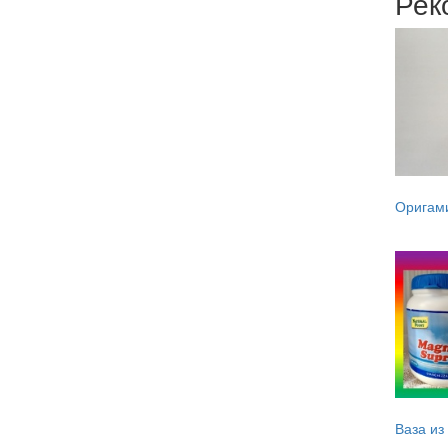
Рек
Оригами
Ваза из