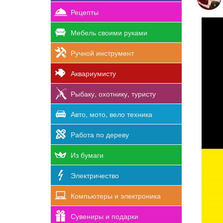
Рецепты
Мебель своими руками
Ручной инструмент
Аквариумисту
Рыбаку, охотнику, туристу
Авто, мото, вело техника
Работа по дереву
Из бумаги
Электричество
Компьютеры и электроника
Сувениры и подарки