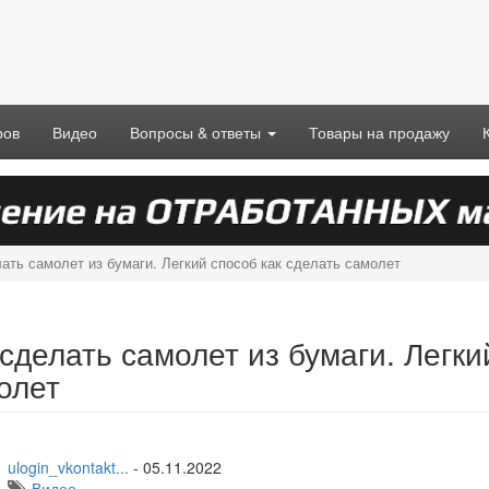
ров
Видео
Вопросы & ответы
Товары на продажу
ать самолет из бумаги. Легкий способ как сделать самолет
 сделать самолет из бумаги. Легки
олет
ulogin_vkontakt...
-
05.11.2022
Видео