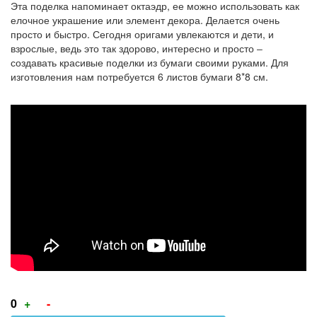
Эта поделка напоминает октаэдр, ее можно использовать как
елочное украшение или элемент декора. Делается очень
просто и быстро. Сегодня оригами увлекаются и дети, и
взрослые, ведь это так здорово, интересно и просто ‒
создавать красивые поделки из бумаги своими руками. Для
изготовления нам потребуется 6 листов бумаги 8*8 см.
Оригами
шар
игрушка
из
бумаги.
Простые
поделки
для
детей
Голос
Голос
0
+
-
за!
против!