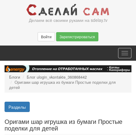
Перейти
к
основному
Делаем всё своими руками на sdelay.tv
содержанию
Войти
Зарегистрироваться
Toggl
navig
Блоги
Блог ulogin_vkontakte_360868442
Оригами шар игрушка из бумаги Простые поделки для
детей
Разделы
Оригами шар игрушка из бумаги Простые
поделки для детей