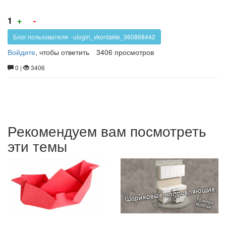
Голос
Голос
1
+
-
за!
против!
Блог пользователя - ulogin_vkontakte_360868442
Войдите
, чтобы ответить
3406 просмотров
0 |
3406
Рекомендуем вам посмотреть
эти темы