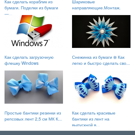
Как сделать кораблик из
Шариковые
бумаги. Поделки из бумаги
направляющие.Монтаж.
—...
Как сделать загрузочную
Снежинка из бумаги ❄️ Как
флешку Windows
легко и быстро сделать сво...
Простые бантики резинки из
Как сделать красивые
репсовых лент 2,5 см МК К...
бантики из лент на
выпускной в...