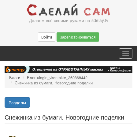
Перейти
к
основному
Делаем всё своими руками на sdelay.tv
содержанию
Войти
Зарегистрироваться
Toggl
navig
Блоги
Блог ulogin_vkontakte_360868442
Снежинка из бумаги. Новогодние поделки
Разделы
Снежинка из бумаги. Новогодние поделки