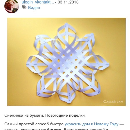
ulogin_vkontakt...
-
03.11.2016
Видео
Снежинка из бумаги. Новогодние поделки
Самый простой способ быстро
украсить дом к Новому Году
—
сделать
снежинки из бумаги
. Всем знаком простой и