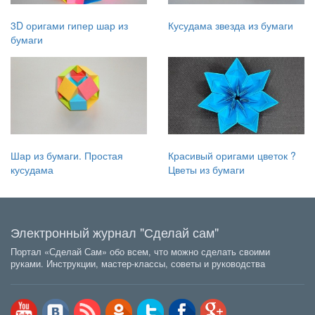
3D оригами гипер шар из
Кусудама звезда из бумаги
бумаги
Шар из бумаги. Простая
Красивый оригами цветок ?
кусудама
Цветы из бумаги
Электронный журнал "Сделай сам"
Портал «Сделай Сам» обо всем, что можно сделать своими
руками. Инструкции, мастер-классы, советы и руководства