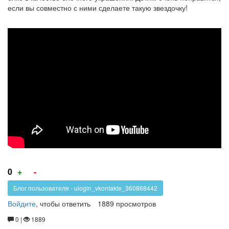
если вы совместно с ними сделаете такую звездочку!
Звезда
из
бумаги
Модульная
оригами
Звезда
Голос
Голос
0
+
-
за!
против!
Блог пользователя - ulogin_vkontakte_360868442
Войдите
, чтобы ответить
1889 просмотров
0 |
1889