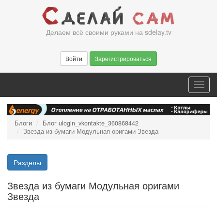
Перейти
к
основному
Делаем всё своими руками на sdelay.tv
содержанию
Войти
Зарегистрироваться
Toggl
navig
Блоги
Блог ulogin_vkontakte_360868442
Звезда из бумаги Модульная оригами Звезда
Разделы
Звезда из бумаги Модульная оригами
Звезда