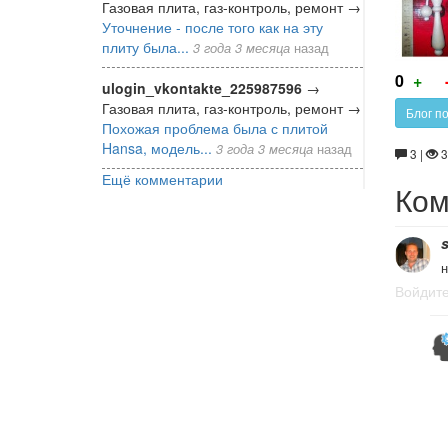
Газовая плита, газ-контроль, ремонт
→
Уточнение - после того как на эту
плиту была...
3 года 3 месяца
назад
Г
0
+
ulogin_vkontakte_225987596
→
за
Газовая плита, газ-контроль, ремонт
→
Блог п
Похожая проблема была с плитой
Hansa, модель...
3 года 3 месяца
назад
3 |
3
Ещё комментарии
Ком
н
Войдит