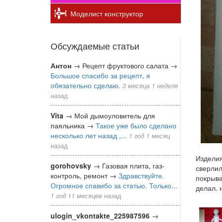
Моделист конструктор
Обсуждаемые статьи
Антон
→
Рецепт фруктового салата
→
Большое спасибо за рецепт, я
обязательно сделаю.
3 месяца 1 неделя
назад
Vita
→
Мой дымоуловитель для
паяльника
→
Такое уже было сделано
несколько лет назад ,...
1 год 1 месяц
назад
Изделия
gorohovsky
→
Газовая плита, газ-
сверлил
контроль, ремонт
→
Здравствуйте.
покрыва
Огромное спавибо за статью. Только...
делал. 
1 год 11 месяцев
назад
ulogin_vkontakte_225987596
→