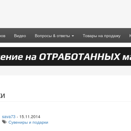
ров
Видео
Вопросы & ответы
Товары на продажу
ки
sava73
-
15.11.2014
Сувениры и подарки