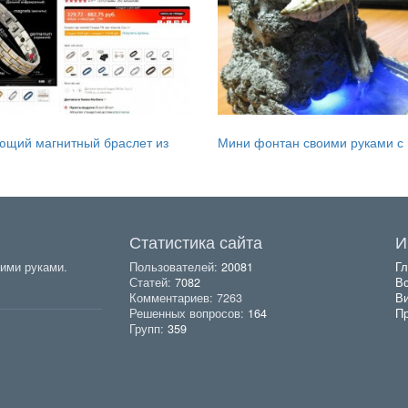
ющий магнитный браслет из
Мини фонтан своими руками с
Статистика сайта
И
ими руками.
Пользователей:
20081
Гл
Статей:
7082
Вс
Комментариев: 7263
В
Решенных вопросов:
164
Пр
Групп:
359