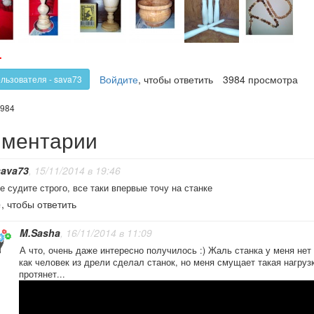
олос
Голос
-
!
против!
Войдите
, чтобы ответить
3984 просмотра
ользователя - sava73
984
ментарии
sava73
, 15/11/2014 в 19:46
е судите строго, все таки впервые точу на станке
е
, чтобы ответить
M.Sasha
, 16/11/2014 в 11:09
А что, очень даже интересно получилось :) Жаль станка у меня нет 
как человек из дрели сделал станок, но меня смущает такая нагрузк
протянет...