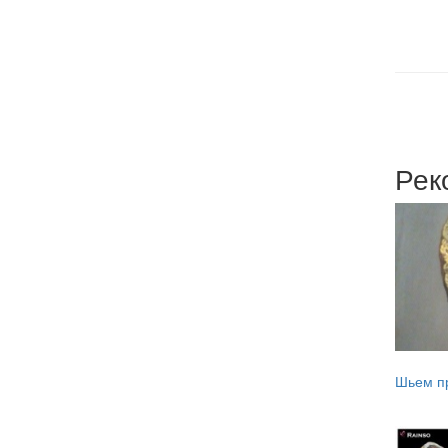
Рек
Шьем пр