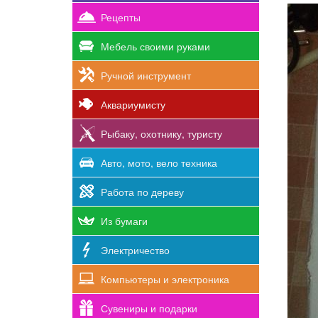
Рецепты
Мебель своими руками
Ручной инструмент
Аквариумисту
Рыбаку, охотнику, туристу
Авто, мото, вело техника
Работа по дереву
Из бумаги
Электричество
Компьютеры и электроника
Сувениры и подарки