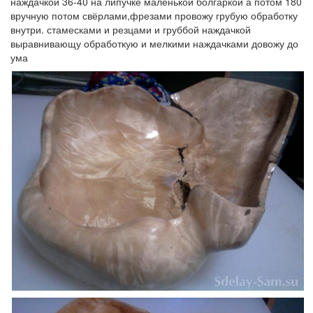
наждачкой 36-40 на липучке маленькой болгаркой а потом 180
вручную потом свёрлами,фрезами провожу грубую обработку
внутри. стамесками и резцами и груббой наждачкой
выравнивающу обработкую и мелкими наждачками довожу до
ума