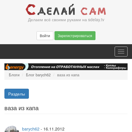
Перейти
к
основному
Делаем всё своими руками на sdelay.tv
содержанию
Войти
Зарегистрироваться
Toggl
navig
Блоги
Блог barych62
ваза из капа
Разделы
ваза из капа
barych62
-
16.11.2012