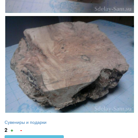
Сувениры и подарки
Голос
Голос
2
+
-
за!
против!