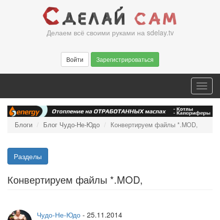
Перейти
к
основному
Делаем всё своими руками на sdelay.tv
содержанию
Войти
Зарегистрироваться
Toggl
navig
Блоги
Блог Чудо-Не-Юдо
Конвертируем файлы *.MOD,
Разделы
Конвертируем файлы *.MOD,
Чудо-Не-Юдо
-
25.11.2014