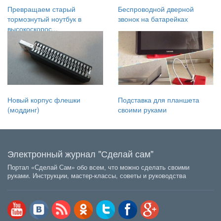
Превращаем старый
Беспроводной дверной
тормознутый ноутбук в
звонок на батарейках
высокоскорос...
Новый корпус флешки
Подставка для планшета
(моддинг)
своими руками
Электронный журнал "Сделай сам"
Портал «Сделай Сам» обо всем, что можно сделать своими
руками. Инструкции, мастер-классы, советы и руководства