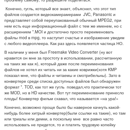
Конечно, гугль, который все знает, объяснил, что этот тип
файлов создается видеокамерамерами JVC, Panasonic и
представляет собой переупакованный обычный MPEG2, при
нем есть еще информационный файл с тем же именем, но с
расширением *.MOI и достаточно просто переименовать
файлы mod в mpg, то наступит счастье и изображение увидим
с любого видеоплеера. Как раз здесь появляется частица НО.
В наличии у меня был Freemake Video Converter (ну вот
нравится он мне за простоту в использовании, рассчитанную
на таких же как я), который даже после переименования
файлов не хотел их читать ни за какие коврижки(хотя KMP
показал мне, что файлы и читаемы и смотрибельны). Зато в
конвертере среди списка доступных файлов был обнаружен
формат *. TOD, как тот же гугль поведал,что практически тот
же MOD, но в HD качестве. Вот тут переименование принесло
плоды! Конвертер фильм схавал, что называется «на ура!»
Конечно, возможно проще было бы наверное качнуть какой-
нибудь более хитрый конвертер(были ссылки на такие), но там
или триалы или демки, а поскольку мне все равно часто
использовать не придется, то и платить трудовую копейку