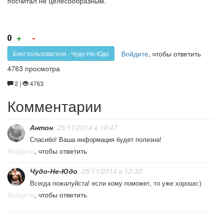
посчитал не целесообразным.
Голос
Голос
0
+
-
за!
против!
Войдите
, чтобы ответить
Блог пользователя - Чудо-Не-Юдо
4763 просмотра
2 |
4763
Комментарии
Антон
, 25/11/2014 в 10:47
Спасибо! Ваша информация будет полезна!
Войдите
, чтобы ответить
Чудо-Не-Юдо
, 25/11/2014 в 13:33
Всегда пожалуйста! если кому поможет, то уже хорошо:)
Войдите
, чтобы ответить